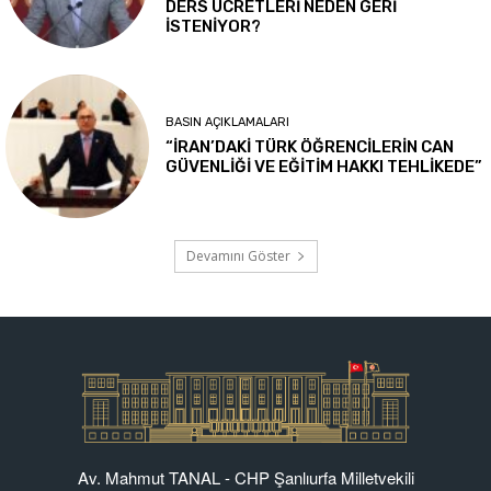
Av. Mahmut TANAL - CHP Şanlıurfa Milletvekili