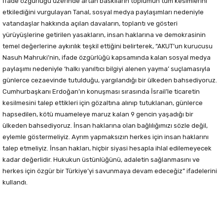
İfade özgürlüğü üzerinde artan baskıların toplumun tüm kesimlerini
etkilediğini vurgulayan Tanal, sosyal medya paylaşımları nedeniyle
vatandaşlar hakkında açılan davaların, toplantı ve gösteri
yürüyüşlerine getirilen yasakların, insan haklarına ve demokrasinin
temel değerlerine aykırılık teşkil ettiğini belirterek, “AKUT’un kurucusu
Nasuh Mahruki’nin, ifade özgürlüğü kapsamında kalan sosyal medya
paylaşımı nedeniyle ‘halkı yanıltıcı bilgiyi alenen yayma’ suçlamasıyla
günlerce cezaevinde tutulduğu, yargılandığı bir ülkeden bahsediyoruz.
Cumhurbaşkanı Erdoğan’ın konuşması sırasında İsrail’le ticaretin
kesilmesini talep ettikleri için gözaltına alınıp tutuklanan, günlerce
hapsedilen, kötü muameleye maruz kalan 9 gencin yaşadığı bir
ülkeden bahsediyoruz. İnsan haklarına olan bağlılığımızı sözle değil,
eylemle göstermeliyiz. Ayrım yapmaksızın herkes için insan haklarını
talep etmeliyiz. İnsan hakları, hiçbir siyasi hesapla ihlal edilemeyecek
kadar değerlidir. Hukukun üstünlüğünü, adaletin sağlanmasını ve
herkes için özgür bir Türkiye’yi savunmaya devam edeceğiz” ifadelerini
kullandı.