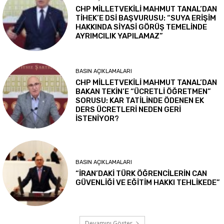
CHP MİLLETVEKİLİ MAHMUT TANAL’DAN
TİHEK’E DSİ BAŞVURUSU: “SUYA ERİŞİM
HAKKINDA SİYASİ GÖRÜŞ TEMELİNDE
AYRIMCILIK YAPILAMAZ”
BASIN AÇIKLAMALARI
CHP MİLLETVEKİLİ MAHMUT TANAL’DAN
BAKAN TEKİN’E “ÜCRETLİ ÖĞRETMEN”
SORUSU: KAR TATİLİNDE ÖDENEN EK
DERS ÜCRETLERİ NEDEN GERİ
İSTENİYOR?
BASIN AÇIKLAMALARI
“İRAN’DAKİ TÜRK ÖĞRENCİLERİN CAN
GÜVENLİĞİ VE EĞİTİM HAKKI TEHLİKEDE”
Devamını Göster