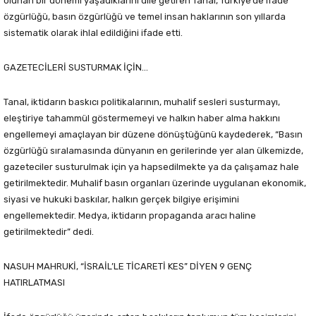
olunan bir dönemi yaşadıklarını dile getiren Tanal, Türkiye’de ifade
özgürlüğü, basın özgürlüğü ve temel insan haklarının son yıllarda
sistematik olarak ihlal edildiğini ifade etti.
GAZETECİLERİ SUSTURMAK İÇİN…
Tanal, iktidarın baskıcı politikalarının, muhalif sesleri susturmayı,
eleştiriye tahammül göstermemeyi ve halkın haber alma hakkını
engellemeyi amaçlayan bir düzene dönüştüğünü kaydederek, “Basın
özgürlüğü sıralamasında dünyanın en gerilerinde yer alan ülkemizde,
gazeteciler susturulmak için ya hapsedilmekte ya da çalışamaz hale
getirilmektedir. Muhalif basın organları üzerinde uygulanan ekonomik,
siyasi ve hukuki baskılar, halkın gerçek bilgiye erişimini
engellemektedir. Medya, iktidarın propaganda aracı haline
getirilmektedir” dedi.
NASUH MAHRUKİ, “İSRAİL’LE TİCARETİ KES” DİYEN 9 GENÇ
HATIRLATMASI