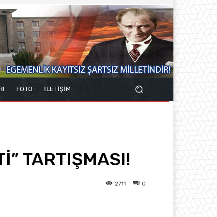
RI
FOTO
İLETİŞİM
İ” TARTIŞMASI!
2711
0