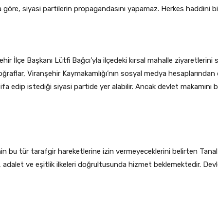
göre, siyasi partilerin propagandasını yapamaz. Herkes haddini bil
hir İlçe Başkanı Lütfi Bağcı’yla ilçedeki kırsal mahalle ziyaretleri
toğraflar, Viranşehir Kaymakamlığı’nın sosyal medya hesaplarından
a edip istediği siyasi partide yer alabilir. Ancak devlet makamını bi
rinin bu tür tarafgir hareketlerine izin vermeyeceklerini belirten Tan
ı, adalet ve eşitlik ilkeleri doğrultusunda hizmet beklemektedir. Devl