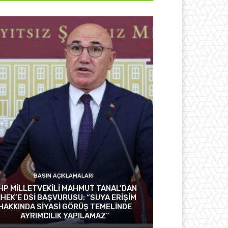
BASIN AÇIKLAMALARI
HP MİLLETVEKİLİ MAHMUT TANAL’DAN
İHEK’E DSİ BAŞVURUSU: “SUYA ERİŞİM
HAKKINDA SİYASİ GÖRÜŞ TEMELİNDE
AYRIMCILIK YAPILAMAZ”