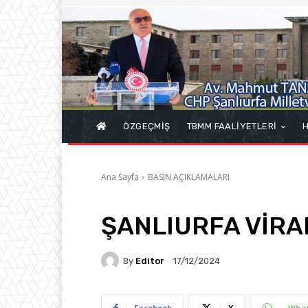
ÖZGEÇMİŞ
TBMM FAALİYETLERİ
H
Ana Sayfa
BASIN AÇIKLAMALARI
ŞANLIURFA VİRAN
By
Editor
17/12/2024
Facebook
X
Wha