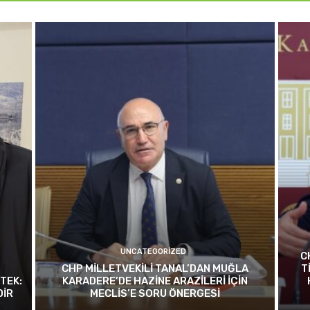
UNCATEGORIZED
C
CHP MİLLETVEKİLİ TANAL’DAN MUĞLA
T
TEK:
KARADERE’DE HAZİNE ARAZİLERİ İÇİN
DİR
MECLİS’E SORU ÖNERGESİ