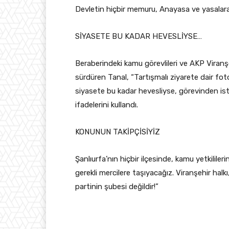
Devletin hiçbir memuru, Anayasa ve yasalara 
SİYASETE BU KADAR HEVESLİYSE…
Beraberindeki kamu görevlileri ve AKP Viranşe
sürdüren Tanal, “Tartışmalı ziyarete dair fo
siyasete bu kadar hevesliyse, görevinden istif
ifadelerini kullandı.
KONUNUN TAKİPÇİSİYİZ
Şanlıurfa’nın hiçbir ilçesinde, kamu yetkilile
gerekli mercilere taşıyacağız. Viranşehir halk
partinin şubesi değildir!”