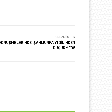
SONRAKI İÇERIK
GÖRÜŞMELERİNDE ‘ŞANLIURFA’YI DİLİNDEN
DÜŞÜRMEDİ!