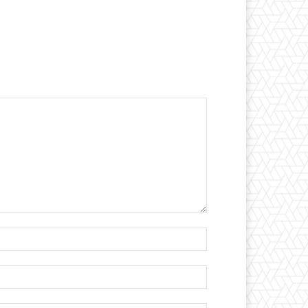
İsim:*
E-
Posta:*