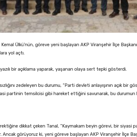
Kemal Ülkü’nün, göreve yeni başlayan AKP Viranşehir İlçe Başkanı Lüt
ra yol açtı.
yazılı bir açıklama yaparak, yaşanan olaya sert tepki gösterdi.
ızlığını zedeleyen bu durumu, “Parti devleti anlayışının açık bir gö
si partinin temsilcisi gibi hareket ettiğini savunarak, bu durumun
erektiğine dikkat çeken Tanal, “Kaymakam beyin görevi, bir siyasi pa
ır. Ancak görüyoruz ki, yeni göreve başlayan AKP Viranşehir İlçe Baş