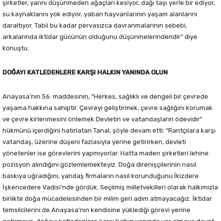
şirketler, yarını düşünmeden ağaçları kesiyor, dağı taşı yerle bir ediyor,
su kaynaklarını yok ediyor, yaban hayvanlarının yaşam alanlarını
daraltıyor. Tabii bu kadar pervasızca davranmalarının sebebi,
arkalarında iktidar gücünün olduğunu düşünmelerindendir” diye
konuştu.
DOĞAYI KATLEDENLERE KARŞI HALKIN YANINDA OLUN
Anayasa’nın 56. maddesinin, “Herkes, sağlıklı ve dengeli bir çevrede
yaşama hakkına sahiptir. Çevreyi geliştirmek, çevre sağlığını korumak
ve çevre kirlenmesini önlemek Devletin ve vatandaşların ödevidir”
hükmünü içerdiğini hatırlatan Tanal, şöyle devam etti: “Rantçılara karşı
vatandaş, üzerine düşeni fazlasıyla yerine getirirken, devleti
yönetenler ise görevlerini yapmıyorlar. Hatta maden şirketleri lehine
pozisyon alındığını gözlemlemekteyiz. Doğa direnişçilerinin nasıl
baskıya uğradığını, yandaş firmaların nasıl korunduğunu İkizdere
İşkencedere Vadisi’nde gördük. Seçilmiş milletvekilleri olarak halkımızla
birlikte doğa mücadelesinden bir milim geri adım atmayacağız. İktidar
temsilcilerini de Anayasa’nın kendisine yüklediği görevi yerine