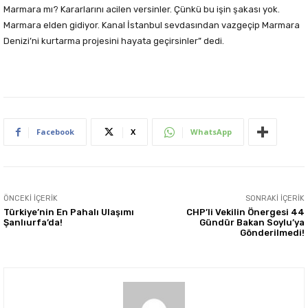
Marmara mı? Kararlarını acilen versinler. Çünkü bu işin şakası yok.
Marmara elden gidiyor. Kanal İstanbul sevdasından vazgeçip Marmara
Denizi’ni kurtarma projesini hayata geçirsinler” dedi.
Facebook
X
WhatsApp
ÖNCEKI İÇERIK
SONRAKI İÇERIK
Türkiye’nin En Pahalı Ulaşımı
CHP’li Vekilin Önergesi 44
Şanlıurfa’da!
Gündür Bakan Soylu’ya
Gönderilmedi!