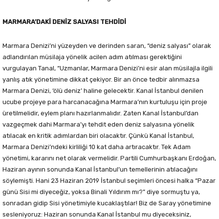
MARMARA’DAKİ DENİZ SALYASI TEHDİDİ
Marmara Denizi’ni yüzeyden ve derinden saran, “deniz salyası” olarak
adlandırılan müsilaja yönelik acilen adım atılması gerektiğini
vurgulayan Tanal, “Uzmanlar, Marmara Denizi’ni esir alan müsilajla ilgili
yanlış atık yönetimine dikkat çekiyor. Bir an önce tedbir alınmazsa
Marmara Denizi, ‘ölü deniz’ haline gelecektir. Kanal İstanbul denilen
ucube projeye para harcanacağına Marmara’nın kurtuluşu için proje
üretilmelidir, eylem planı hazırlanmalıdır. Zaten Kanal İstanbul’dan
vazgeçmek dahi Marmara’yı tehdit eden deniz salyasına yönelik
atılacak en kritik adımlardan biri olacaktır. Çünkü Kanal İstanbul,
Marmara Denizi’ndeki kirliliği 10 kat daha artıracaktır. Tek Adam
yönetimi, kararını net olarak vermelidir. Partili Cumhurbaşkanı Erdoğan,
Haziran ayının sonunda Kanal İstanbul’un temellerinin atılacağını
söylemişti. Hani 23 Haziran 2019 İstanbul seçimleri öncesi halka “Pazar
günü Sisi mi diyeceğiz, yoksa Binali Yıldırım mı?” diye sormuştu ya,
sonradan gidip Sisi yönetimiyle kucaklaştılar! Biz de Saray yönetimine
sesleniyoruz: Haziran sonunda Kanal İstanbul mu diyeceksiniz,