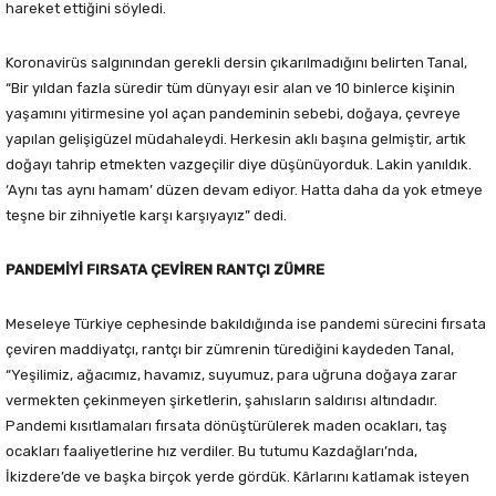
hareket ettiğini söyledi.
Koronavirüs salgınından gerekli dersin çıkarılmadığını belirten Tanal,
“Bir yıldan fazla süredir tüm dünyayı esir alan ve 10 binlerce kişinin
yaşamını yitirmesine yol açan pandeminin sebebi, doğaya, çevreye
yapılan gelişigüzel müdahaleydi. Herkesin aklı başına gelmiştir, artık
doğayı tahrip etmekten vazgeçilir diye düşünüyorduk. Lakin yanıldık.
‘Aynı tas aynı hamam’ düzen devam ediyor. Hatta daha da yok etmeye
teşne bir zihniyetle karşı karşıyayız” dedi.
PANDEMİYİ FIRSATA ÇEVİREN RANTÇI ZÜMRE
Meseleye Türkiye cephesinde bakıldığında ise pandemi sürecini fırsata
çeviren maddiyatçı, rantçı bir zümrenin türediğini kaydeden Tanal,
“Yeşilimiz, ağacımız, havamız, suyumuz, para uğruna doğaya zarar
vermekten çekinmeyen şirketlerin, şahısların saldırısı altındadır.
Pandemi kısıtlamaları fırsata dönüştürülerek maden ocakları, taş
ocakları faaliyetlerine hız verdiler. Bu tutumu Kazdağları’nda,
İkizdere’de ve başka birçok yerde gördük. Kârlarını katlamak isteyen