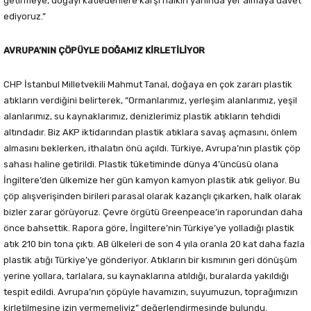
getirmeye, doğayı katledenlere karşı halkın yanında yer almaya davet
ediyoruz.”
AVRUPA’NIN ÇÖPÜYLE DOĞAMIZ KİRLETİLİYOR
CHP İstanbul Milletvekili Mahmut Tanal, doğaya en çok zararı plastik
atıkların verdiğini belirterek, “Ormanlarımız, yerleşim alanlarımız, yeşil
alanlarımız, su kaynaklarımız, denizlerimiz plastik atıkların tehdidi
altındadır. Biz AKP iktidarından plastik atıklara savaş açmasını, önlem
almasını beklerken, ithalatın önü açıldı. Türkiye, Avrupa’nın plastik çöp
sahası haline getirildi. Plastik tüketiminde dünya 4’üncüsü olana
İngiltere’den ülkemize her gün kamyon kamyon plastik atık geliyor. Bu
çöp alışverişinden birileri parasal olarak kazançlı çıkarken, halk olarak
bizler zarar görüyoruz. Çevre örgütü Greenpeace’in raporundan daha
önce bahsettik. Rapora göre, İngiltere’nin Türkiye’ye yolladığı plastik
atık 210 bin tona çıktı. AB ülkeleri de son 4 yıla oranla 20 kat daha fazla
plastik atığı Türkiye’ye gönderiyor. Atıkların bir kısmının geri dönüşüm
yerine yollara, tarlalara, su kaynaklarına atıldığı, buralarda yakıldığı
tespit edildi. Avrupa’nın çöpüyle havamızın, suyumuzun, toprağımızın
kirletilmesine izin vermemeliyiz” değerlendirmesinde bulundu.