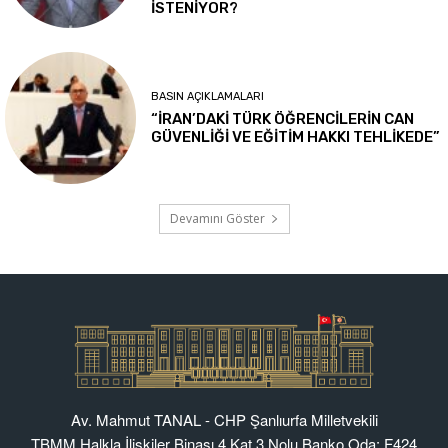
Av. Mahmut TANAL - CHP Şanlıurfa Milletvekili
TBMM Halkla İlişkiler Binası 4.Kat 3 Nolu Banko Oda: F424