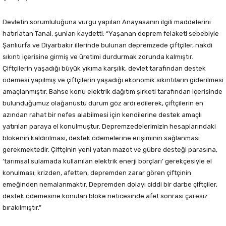
Devletin sorumluluğuna vurgu yapılan Anayasanın ilgili maddelerini
hatırlatan Tanal, şunları kaydetti: “Yaşanan deprem felaketi sebebiyle
Şanlıurfa ve Diyarbakır illerinde bulunan depremzede çiftçiler, nakdi
sıkıntı içerisine girmiş ve üretimi durdurmak zorunda kalmıştır.
Çiftçilerin yaşadığı büyük yıkıma karşılık, devlet tarafından destek
ödemesi yapılmış ve çiftçilerin yaşadığı ekonomik sıkıntıların giderilmesi
amaçlanmıştır. Bahse konu elektrik dağıtım şirketi tarafından içerisinde
bulunduğumuz olağanüstü durum göz ardı edilerek, çiftçilerin en
azından rahat bir nefes alabilmesi için kendilerine destek amaçlı
yatırılan paraya el konulmuştur. Depremzedelerimizin hesaplarındaki
blokenin kaldırılması, destek ödemelerine erişiminin sağlanması
gerekmektedir. Çiftçinin yeni yatan mazot ve gübre desteği parasına,
‘tarımsal sulamada kullanılan elektrik enerji borçları’ gerekçesiyle el
konulması; krizden, afetten, depremden zarar gören çiftçinin
emeğinden nemalanmaktır. Depremden dolayı ciddi bir darbe çiftçiler,
destek ödemesine konulan bloke neticesinde afet sonrası çaresiz
bırakılmıştır.”