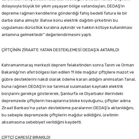
dolayısıyla büyük bir yıkım yaşayan bölge vatandaşları, DEDAŞ’ın
depreme rağmen kendilerine gönderdiği fahiş bedelli fatura ile bir
darbe daha almıştır. Bahse konu elektrik dağıtım şirketinin bu
uygulaması dürüstlük kuralına aykırıdır ve hakkın kötüye kullanılması
anlamına gelmektedir” değerlendirmesini yaptı.
ÇİFTÇİNİN ZİRAAT’E YATAN DESTEKLEMESİ DEDAŞ’A AKTARILDI
Kahramanmaraş merkezli deprem felaketinden sonra Tarım ve Orman
Bakanlığı’nın afet bölgesi ilan edilen 11 ilde mağdur çiftçilere mazot ve
gübre desteklerini nakdi olarak ödeme kararı aldığını anımsatan Tanal,
buna rağmen DEDAŞ’ın ise tarımsal sulamadan kaynaklı elektrik
borçlarını gerekçe göstererek, Şanlıurfa ve Diyarbakır illerindeki
depremzede çiftçilerin hesaplarına bloke koyduğunu, çiftçiler adına
Ziraat Bankası’na yatan destekleme paralarının DEDAŞ’a aktarıldığını,
bu sebeple depremzede çiftçilerin mağdur edildiğini, üretimin
aksamasına sebebiyet verildiğini kaydetti.
ÇİFTÇİ ÇARESİZ BIRAKILDI