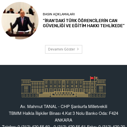
Av. Mahmut TANAL - CHP Şanlıurfa Milletvekili
TBMM Halkla İlişkiler Binası 4.Kat 3 Nolu Banko Oda: F424
ANKARA
Telefon: 0 (312) 420 55 60 - 0 (312) 420 55 61 Faks: 0 (312) 420 20