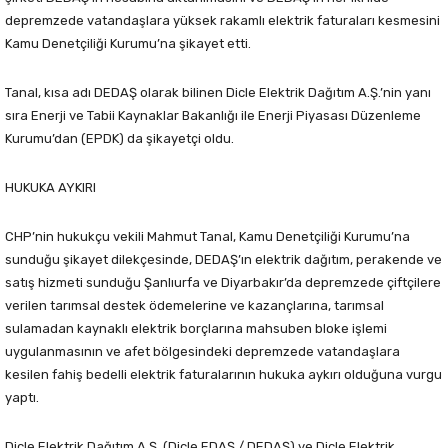
depremzede vatandaşlara yüksek rakamlı elektrik faturaları kesmesini
Kamu Denetçiliği Kurumu’na şikayet etti.
Tanal, kısa adı DEDAŞ olarak bilinen Dicle Elektrik Dağıtım A.Ş.’nin yanı
sıra Enerji ve Tabii Kaynaklar Bakanlığı ile Enerji Piyasası Düzenleme
Kurumu’dan (EPDK) da şikayetçi oldu.
HUKUKA AYKIRI
CHP’nin hukukçu vekili Mahmut Tanal, Kamu Denetçiliği Kurumu’na
sunduğu şikayet dilekçesinde, DEDAŞ’ın elektrik dağıtım, perakende ve
satış hizmeti sunduğu Şanlıurfa ve Diyarbakır’da depremzede çiftçilere
verilen tarımsal destek ödemelerine ve kazançlarına, tarımsal
sulamadan kaynaklı elektrik borçlarına mahsuben bloke işlemi
uygulanmasının ve afet bölgesindeki depremzede vatandaşlara
kesilen fahiş bedelli elektrik faturalarının hukuka aykırı olduğuna vurgu
yaptı.
Dicle Elektrik Dağıtım A.Ş. (Dicle EDAŞ / DEDAŞ) ve Dicle Elektrik