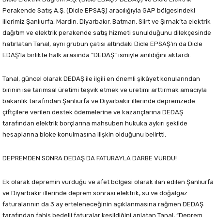
Perakende Satış A.Ş. (Dicle EPSAŞ) aracılığıyla GAP bölgesindeki
illerimiz Şanlıurfa, Mardin, Diyarbakır, Batman, Siirt ve Şırnak’ta elektrik
dağıtım ve elektrik perakende satış hizmeti sunulduğunu dilekçesinde
hatırlatan Tanal, aynı grubun çatısı altındaki Dicle EPSAŞ’ın da Dicle
EDAŞ’la birlikte halk arasında “DEDAŞ” ismiyle anıldığını aktardı.
Tanal, güncel olarak DEDAŞ ile ilgili en önemli şikâyet konularından
birinin ise tarımsal üretimi teşvik etmek ve üretimi arttırmak amacıyla
bakanlık tarafından Şanlıurfa ve Diyarbakır illerinde depremzede
çiftçilere verilen destek ödemelerine ve kazançlarına DEDAŞ
tarafından elektrik borçlarına mahsuben hukuka aykırı şekilde
hesaplarına bloke konulmasına ilişkin olduğunu belirtti.
DEPREMDEN SONRA DEDAŞ DA FATURAYLA DARBE VURDU!
Ek olarak depremin vurduğu ve afet bölgesi olarak ilan edilen Şanlıurfa
ve Diyarbakır illerinde deprem sonrası elektrik, su ve doğalgaz
faturalarının da 3 ay erteleneceğinin açıklanmasına rağmen DEDAŞ
tarafından fahiş bedelli faturalar kesildiğini anlatan Tanal, “Deprem