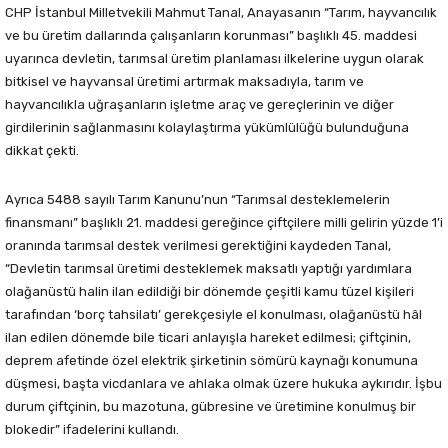
CHP İstanbul Milletvekili Mahmut Tanal, Anayasanın “Tarım, hayvancılık
ve bu üretim dallarında çalışanların korunması” başlıklı 45. maddesi
uyarınca devletin, tarımsal üretim planlaması ilkelerine uygun olarak
bitkisel ve hayvansal üretimi artırmak maksadıyla, tarım ve
hayvancılıkla uğraşanların işletme araç ve gereçlerinin ve diğer
girdilerinin sağlanmasını kolaylaştırma yükümlülüğü bulunduğuna
dikkat çekti.
Ayrıca 5488 sayılı Tarım Kanunu’nun “Tarımsal desteklemelerin
finansmanı” başlıklı 21. maddesi gereğince çiftçilere milli gelirin yüzde 1’i
oranında tarımsal destek verilmesi gerektiğini kaydeden Tanal,
“Devletin tarımsal üretimi desteklemek maksatlı yaptığı yardımlara
olağanüstü halin ilan edildiği bir dönemde çeşitli kamu tüzel kişileri
tarafından ‘borç tahsilatı’ gerekçesiyle el konulması, olağanüstü hâl
ilan edilen dönemde bile ticari anlayışla hareket edilmesi; çiftçinin,
deprem afetinde özel elektrik şirketinin sömürü kaynağı konumuna
düşmesi, başta vicdanlara ve ahlaka olmak üzere hukuka aykırıdır. İşbu
durum çiftçinin, bu mazotuna, gübresine ve üretimine konulmuş bir
blokedir” ifadelerini kullandı.