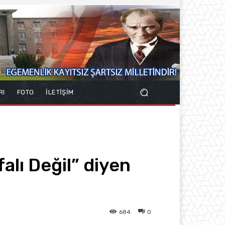
RI
FOTO
İLETİŞİM
alı Değil” diyen
684
0