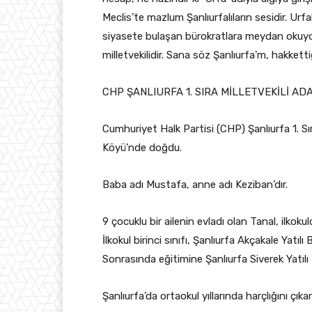
Meclis’te mazlum Şanlıurfalıların sesidir. Ur
siyasete bulaşan bürokratlara meydan okuyoru
milletvekilidir. Sana söz Şanlıurfa’m, hakkett
CHP ŞANLIURFA 1. SIRA MİLLETVEKİLİ AD
Cumhuriyet Halk Partisi (CHP) Şanlıurfa 1. Sı
Köyü’nde doğdu.
Baba adı Mustafa, anne adı Keziban’dır.
9 çocuklu bir ailenin evladı olan Tanal, ilkoku
İlkokul birinci sınıfı, Şanlıurfa Akçakale Yatı
Sonrasında eğitimine Şanlıurfa Siverek Yatıl
Şanlıurfa’da ortaokul yıllarında harçlığını çı