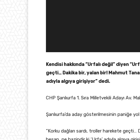
Kendisi hakkında “Urfalı değil” diyen “Ur
geçti… Dakika bir, yalan bir! Mahmut Tana
adıyla algıya girişiyor” dedi.
CHP Şanlıurfa 1. Sıra Milletvekili Adayı Av. M
Şanlıurfa’da aday gösterilmesinin paniğe yol 
“Korku dağları sardı, troller harekete geçti…
hesap, ne hazindir ki ‘Urfa’ adıyla algıya gir