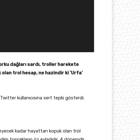
rku dağları sardı, troller harekete
lan trol hesap, ne hazindir ki ‘Urfa’
Twitter kullanıcısına sert tepki gösterdi.
lmeyecek kadar hayattan kopuk olan trol
kadim toprakların öz evladıdır, 4 dönemdir