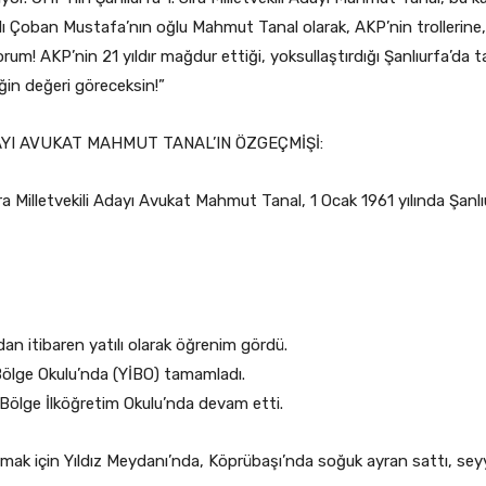
falı Çoban Mustafa’nın oğlu Mahmut Tanal olarak, AKP’nin trollerine, 
m! AKP’nin 21 yıldır mağdur ettiği, yoksullaştırdığı Şanlıurfa’da t
iğin değeri göreceksin!”
AYI AVUKAT MAHMUT TANAL’IN ÖZGEÇMİŞİ:
ra Milletvekili Adayı Avukat Mahmut Tanal, 1 Ocak 1961 yılında Şanlı
ldan itibaren yatılı olarak öğrenim gördü.
lı Bölge Okulu’nda (YİBO) tamamladı.
ı Bölge İlköğretim Okulu’nda devam etti.
karmak için Yıldız Meydanı’nda, Köprübaşı’nda soğuk ayran sattı, seyya