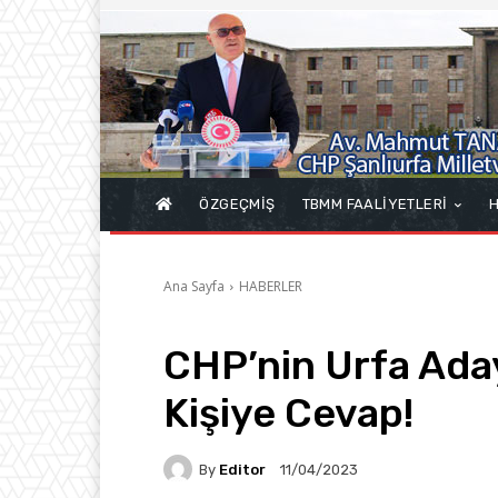
ÖZGEÇMİŞ
TBMM FAALİYETLERİ
H
Ana Sayfa
HABERLER
CHP’nin Urfa Aday
Kişiye Cevap!
By
Editor
11/04/2023