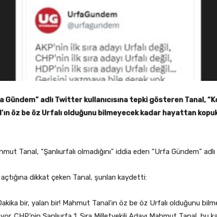
fa Gündem” adlı Twitter kullanıcısına tepki gösteren Tanal, “Ko
l’ın öz be öz Urfalı olduğunu bilmeyecek kadar hayattan kopuk o
ahmut Tanal, “Şanlıurfalı olmadığını” iddia eden “Urfa Gündem” adlı 
açtığına dikkat çeken Tanal, şunları kaydetti:
 Dakika bir, yalan bir! Mahmut Tanal’ın öz be öz Urfalı olduğunu bi
işiyor. CHP’nin Şanlıurfa 1. Sıra Milletvekili Adayı Mahmut Tanal, bu 