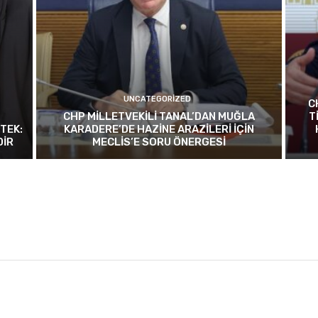
UNCATEGORIZED
C
CHP MİLLETVEKİLİ TANAL’DAN MUĞLA
T
TEK:
KARADERE’DE HAZİNE ARAZİLERİ İÇİN
DİR
MECLİS’E SORU ÖNERGESİ