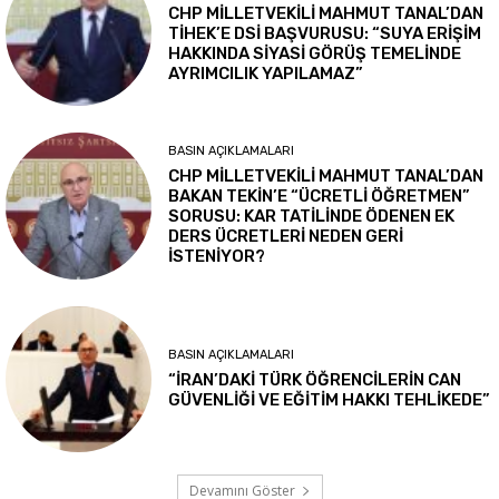
CHP MİLLETVEKİLİ MAHMUT TANAL’DAN
TİHEK’E DSİ BAŞVURUSU: “SUYA ERİŞİM
HAKKINDA SİYASİ GÖRÜŞ TEMELİNDE
AYRIMCILIK YAPILAMAZ”
BASIN AÇIKLAMALARI
CHP MİLLETVEKİLİ MAHMUT TANAL’DAN
BAKAN TEKİN’E “ÜCRETLİ ÖĞRETMEN”
SORUSU: KAR TATİLİNDE ÖDENEN EK
DERS ÜCRETLERİ NEDEN GERİ
İSTENİYOR?
BASIN AÇIKLAMALARI
“İRAN’DAKİ TÜRK ÖĞRENCİLERİN CAN
GÜVENLİĞİ VE EĞİTİM HAKKI TEHLİKEDE”
Devamını Göster