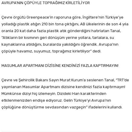
AVRUPA’NIN ÇÖPÜYLE TOPRAĞIMIZ KİRLETİLİYOR
Çevre örgütü Greenpeace’in raporuna göre, İngiltere’nin Türkiye’ye
yolladığı plastik atığın 210 bin tona çıktığını, AB ülkelerinin de son 4 yıla
oranla 20 kat daha fazla plastik atık gönderdiğini hatırlatan Tanal,
“Atıkların bir kısmının geri dönüşüm yerine yollara, tarlalara, su
kaynaklarına atıldığını, buralarda yakıldığını öğrendik. Avrupa’nın
çöpüyle havamız, suyumuz, toprağımız kirletiliyor” dedi.
MASUMLAR APARTMANI DİZİSİNE KENDİNİZİ FAZLA KAPTIRMAYIN!
Çevre ve Şehircilik Bakanı Sayın Murat Kurum’a seslenen Tanal, “TRT’de
yayınlanan Masumlar Apartmanı dizisine kendinizi fazla kaptırmayın!
Mümkünse diziyi hiç izlemeyin. Dizideki Han karakterinden
etkilenmenizden endişe ediyoruz. Gelin Türkiye’yi Avrupa’nın
çöplüğüne dönüştürme sevdasından vazgeçin” ifadelerini kullandı.