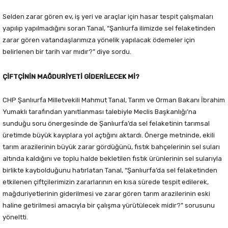
Selden zarar gören ev, iş yeri ve araçlar için hasar tespit çalışmaları
yapılıp yapılmadığını soran Tanal, “Şanlıurfa ilimizde sel felaketinden
zarar gören vatandaşlarımıza yönelik yapılacak ödemeler için
belirlenen bir tarih var mıdır?” diye sordu.
ÇİFTÇİNİN MAĞDURİYETİ GİDERİLECEK Mİ?
CHP Şanlıurfa Milletvekili Mahmut Tanal, Tarım ve Orman Bakanı İbrahim
Yumaklı tarafından yanıtlanması talebiyle Meclis Başkanlığı’na
sunduğu soru önergesinde de Şanlıurfa’da sel felaketinin tarımsal
üretimde büyük kayıplara yol açtığını aktardı. Önerge metninde, ekili
tarım arazilerinin büyük zarar gördüğünü, fıstık bahçelerinin sel suları
altında kaldığını ve toplu halde bekletilen fıstık ürünlerinin sel sularıyla
birlikte kaybolduğunu hatırlatan Tanal, “Şanlıurfa’da sel felaketinden
etkilenen çiftçilerimizin zararlarının en kısa sürede tespit edilerek,
mağduriyetlerinin giderilmesi ve zarar gören tarım arazilerinin eski
haline getirilmesi amacıyla bir çalışma yürütülecek midir?” sorusunu
yöneltti.