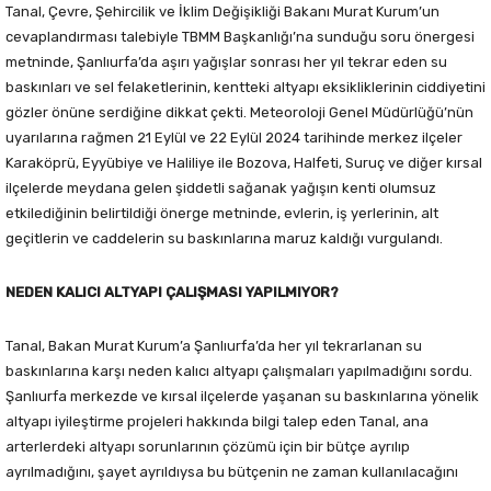
Tanal, Çevre, Şehircilik ve İklim Değişikliği Bakanı Murat Kurum’un
cevaplandırması talebiyle TBMM Başkanlığı’na sunduğu soru önergesi
metninde, Şanlıurfa’da aşırı yağışlar sonrası her yıl tekrar eden su
baskınları ve sel felaketlerinin, kentteki altyapı eksikliklerinin ciddiyetini
gözler önüne serdiğine dikkat çekti. Meteoroloji Genel Müdürlüğü’nün
uyarılarına rağmen 21 Eylül ve 22 Eylül 2024 tarihinde merkez ilçeler
Karaköprü, Eyyübiye ve Haliliye ile Bozova, Halfeti, Suruç ve diğer kırsal
ilçelerde meydana gelen şiddetli sağanak yağışın kenti olumsuz
etkilediğinin belirtildiği önerge metninde, evlerin, iş yerlerinin, alt
geçitlerin ve caddelerin su baskınlarına maruz kaldığı vurgulandı.
NEDEN KALICI ALTYAPI ÇALIŞMASI YAPILMIYOR?
Tanal, Bakan Murat Kurum’a Şanlıurfa’da her yıl tekrarlanan su
baskınlarına karşı neden kalıcı altyapı çalışmaları yapılmadığını sordu.
Şanlıurfa merkezde ve kırsal ilçelerde yaşanan su baskınlarına yönelik
altyapı iyileştirme projeleri hakkında bilgi talep eden Tanal, ana
arterlerdeki altyapı sorunlarının çözümü için bir bütçe ayrılıp
ayrılmadığını, şayet ayrıldıysa bu bütçenin ne zaman kullanılacağını