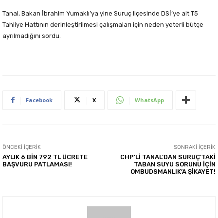
Tanal, Bakan İbrahim Yumaklı’ya yine Suruç ilçesinde DSİ’ye ait T5
Tahliye Hattının derinleştirilmesi çalışmaları için neden yeterli bütçe
ayrılmadığını sordu.
Facebook
X
WhatsApp
ÖNCEKI İÇERIK
SONRAKI İÇERIK
AYLIK 6 BİN 792 TL ÜCRETE
CHP’Lİ TANAL’DAN SURUÇ’TAKİ
BAŞVURU PATLAMASI!
TABAN SUYU SORUNU İÇİN
OMBUDSMANLIK’A ŞİKAYET!