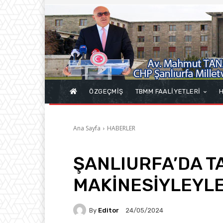
ÖZGEÇMİŞ
TBMM FAALİYETLERİ
H
Ana Sayfa
HABERLER
ŞANLIURFA’DA TA
MAKİNESİYLEYLE
By
Editor
24/05/2024