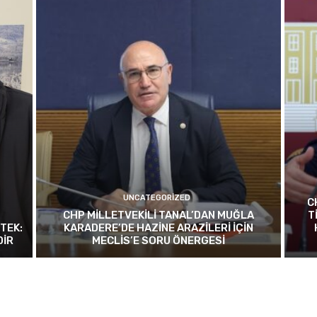
UNCATEGORIZED
C
CHP MİLLETVEKİLİ TANAL’DAN MUĞLA
T
TEK:
KARADERE’DE HAZİNE ARAZİLERİ İÇİN
DİR
MECLİS’E SORU ÖNERGESİ