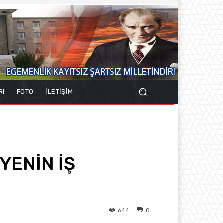
RI
FOTO
İLETİŞİM
YENİN İŞ
644
0