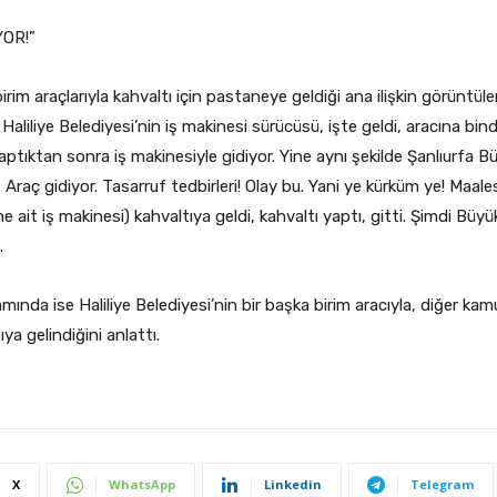
OR!”
birim araçlarıyla kahvaltı için pastaneye geldiği ana ilişkin görüntül
iliye Belediyesi’nin iş makinesi sürücüsü, işte geldi, aracına bindi.
ptıktan sonra iş makinesiyle gidiyor. Yine aynı şekilde Şanlıurfa Bü
 Araç gidiyor. Tasarruf tedbirleri! Olay bu. Yani ye kürküm ye! Maale
ne ait iş makinesi) kahvaltıya geldi, kahvaltı yaptı, gitti. Şimdi Büyü
.
ında ise Haliliye Belediyesi’nin bir başka birim aracıyla, diğer kam
ya gelindiğini anlattı.
X
WhatsApp
Linkedin
Telegram