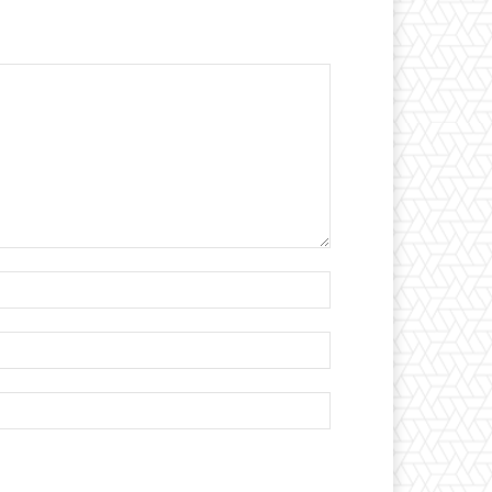
İsim:*
E-
Posta:*
Website: