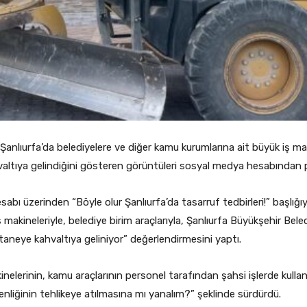
Şanlıurfa’da belediyelere ve diğer kamu kurumlarına ait büyük iş mak
valtıya gelindiğini gösteren görüntüleri sosyal medya hesabından p
abı üzerinden “Böyle olur Şanlıurfa’da tasarruf tedbirleri!” başlığı
iş makineleriyle, belediye birim araçlarıyla, Şanlıurfa Büyükşehir Bele
aneye kahvaltıya geliniyor” değerlendirmesini yaptı.
nelerinin, kamu araçlarının personel tarafından şahsi işlerde kullan
liğinin tehlikeye atılmasına mı yanalım?” şeklinde sürdürdü.