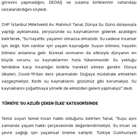
görevini yapmadığını, DEDAŞ ve sulama birliklerinin vatandaşı
cezalandırdığını söyledi.
CHP İstanbul Milletvekili Av. Mahmut Tanal, Dünya Su Günü dolayısıyla
yaptığı açıklamada, yeryüzünde su kaynaklarının giderek azaldığını
belirterek, “Su hayattır, yaşamın olmazsa olmazıdır. Su sadece insanlar
için değil, tüm canlılar için yaşam kaynağıdır. Suyun bitmesi, hayatın
bitmesi anlamına gelir. Küresel ısınmanın da etkisiyle dünyanın en
büyük sorunu, su kaynaklarının hızla tükenmesidir. Su yokluğu
tehdidine karşı insanlığın birlikte hareket etmesi gerekir. Dünya
ülkeleri, Covid-19’dan ders çıkarmalıdır. Doğaya müdahale etmekten
vazgeçmeliyiz. Kısıtlı su kaynaklarını gözümüz gibi korumalıyız. Su
kaynaklarını çoğaltmaya yönelik de elimizden geleni yapmalıyız” dedi.
TÜRKİYE ‘SU AZLIĞI ÇEKEN ÜLKE’ KATEGORİSİNDE
Temiz suyun temel insan hakkı olduğunu belirten Tanal, “Suyu aynı
zamanda yaşam hakkı çerçevesinde değerlendirmeliyiz. Su insan ve
çevre sağlığı için yaşamsal öneme sahiptir. Türkiye Cumhuriyeti