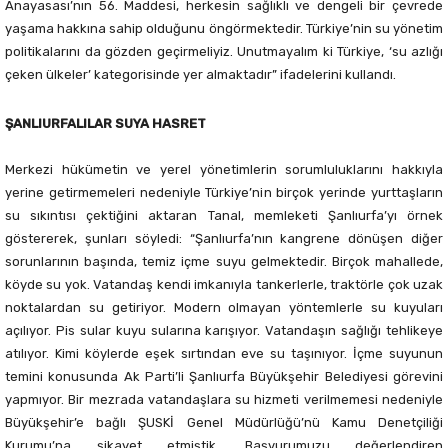
Anayasası’nın 56. Maddesi, herkesin sağlıklı ve dengeli bir çevrede
yaşama hakkına sahip olduğunu öngörmektedir. Türkiye’nin su yönetim
politikalarını da gözden geçirmeliyiz. Unutmayalım ki Türkiye, ‘su azlığı
çeken ülkeler’ kategorisinde yer almaktadır” ifadelerini kullandı.
ŞANLIURFALILAR SUYA HASRET
Merkezi hükümetin ve yerel yönetimlerin sorumluluklarını hakkıyla
yerine getirmemeleri nedeniyle Türkiye’nin birçok yerinde yurttaşların
su sıkıntısı çektiğini aktaran Tanal, memleketi Şanlıurfa’yı örnek
göstererek, şunları söyledi: “Şanlıurfa’nın kangrene dönüşen diğer
sorunlarının başında, temiz içme suyu gelmektedir. Birçok mahallede,
köyde su yok. Vatandaş kendi imkanıyla tankerlerle, traktörle çok uzak
noktalardan su getiriyor. Modern olmayan yöntemlerle su kuyuları
açılıyor. Pis sular kuyu sularına karışıyor. Vatandaşın sağlığı tehlikeye
atılıyor. Kimi köylerde eşek sırtından eve su taşınıyor. İçme suyunun
temini konusunda Ak Parti’li Şanlıurfa Büyükşehir Belediyesi görevini
yapmıyor. Bir mezrada vatandaşlara su hizmeti verilmemesi nedeniyle
Büyükşehir’e bağlı ŞUSKİ Genel Müdürlüğü’nü Kamu Denetçiliği
Kurumu’na şikayet etmiştik. Başvurumuzu değerlendiren