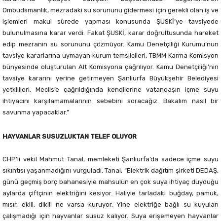
Ombudsmanlık, mezradaki su sorununu gidermesi için gerekli olan iş ve
işlemleri makul sürede yapması konusunda ŞUSKİ’ye tavsiyede
bulunulmasına karar verdi. Fakat ŞUSKİ, karar doğrultusunda hareket
edip mezranın su sorununu çözmüyor. Kamu Denetçiliği Kurumu’nun
tavsiye kararlarına uymayan kurum temsilcileri, TBMM Karma Komisyon
bünyesinde oluşturulan Alt Komisyona çağrılıyor. Kamu Denetçiliği’nin
tavsiye kararını yerine getirmeyen Şanlıurfa Büyükşehir Belediyesi
yetkilileri, Meclis’e çağrıldığında kendilerine vatandaşın içme suyu
ihtiyacını karşılamamalarının sebebini soracağız. Bakalım nasıl bir
savunma yapacaklar.”
HAYVANLAR SUSUZLUKTAN TELEF OLUYOR
CHP’li vekil Mahmut Tanal, memleketi Şanlıurfa’da sadece içme suyu
sıkıntısı yaşanmadığını vurguladı. Tanal, “Elektrik dağıtım şirketi DEDAŞ,
günü geçmiş borç bahanesiyle mahsulün en çok suya ihtiyaç duyduğu
aylarda çiftçinin elektriğini kesiyor. Haliyle tarladaki buğday, pamuk,
mısır, ekili, dikili ne varsa kuruyor. Yine elektriğe bağlı su kuyuları
çalışmadığı için hayvanlar susuz kalıyor. Suya erişemeyen hayvanlar