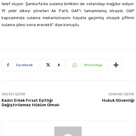
telef oluyor. Şanlıurfa’da sulama birlikleri de vatandaşı mağdur ediyor.
19 yıldır ülkeyi yöneten Ak Parti, GAP’ı tamamlamış olsaydı, GAP
kapsamında sulama mekanizmasını hayata geçirmiş olsaydı çiftinin
sulama çilesi sona erecekti” diye konuştu.
Facebook
X
WhatsApp
ÖNCEKI İÇERIK
SONRAKI İÇERIK
Kadın Erkek Fırsat Eşitliği
Hukuk Güvenliği
Değiştirilemez Hüküm Olmalı