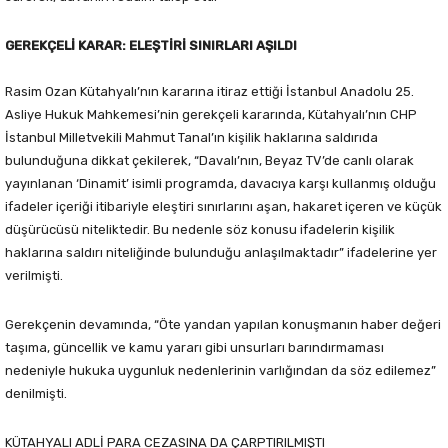
GEREKÇELİ KARAR: ELEŞTİRİ SINIRLARI AŞILDI
Rasim Ozan Kütahyalı’nın kararına itiraz ettiği İstanbul Anadolu 25.
Asliye Hukuk Mahkemesi’nin gerekçeli kararında, Kütahyalı’nın CHP
İstanbul Milletvekili Mahmut Tanal’ın kişilik haklarına saldırıda
bulunduğuna dikkat çekilerek, “Davalı’nın, Beyaz TV’de canlı olarak
yayınlanan ‘Dinamit’ isimli programda, davacıya karşı kullanmış olduğu
ifadeler içeriği itibariyle eleştiri sınırlarını aşan, hakaret içeren ve küçük
düşürücüsü niteliktedir. Bu nedenle söz konusu ifadelerin kişilik
haklarına saldırı niteliğinde bulunduğu anlaşılmaktadır” ifadelerine yer
verilmişti.
Gerekçenin devamında, “Öte yandan yapılan konuşmanın haber değeri
taşıma, güncellik ve kamu yararı gibi unsurları barındırmaması
nedeniyle hukuka uygunluk nedenlerinin varlığından da söz edilemez”
denilmişti.
KÜTAHYALI ADLİ PARA CEZASINA DA ÇARPTIRILMIŞTI