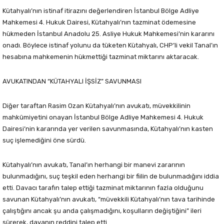
Kütahyalı’nın istinaf itirazını değerlendiren İstanbul Bölge Adliye
Mahkemesi 4. Hukuk Dairesi, Kütahyalı’nın tazminat ödemesine
hükmeden İstanbul Anadolu 25. Asliye Hukuk Mahkemesi’nin kararını
onadı. Böylece istinaf yolunu da tüketen Kütahyalı, CHP’li vekil Tanal’ın
hesabına mahkemenin hükmettiği tazminat miktarını aktaracak.
AVUKATINDAN “KÜTAHYALI İŞSİZ” SAVUNMASI
Diğer taraftan Rasim Ozan Kütahyalı’nın avukatı, müvekkilinin
mahkûmiyetini onayan İstanbul Bölge Adliye Mahkemesi 4. Hukuk
Dairesi’nin kararında yer verilen savunmasında, Kütahyalı’nın kasten
suç işlemediğini öne sürdü.
Kütahyalı’nın avukatı, Tanal’ın herhangi bir manevi zararının
bulunmadığını, suç teşkil eden herhangi bir fiilin de bulunmadığını iddia
etti. Davacı tarafın talep ettiği tazminat miktarının fazla olduğunu
savunan Kütahyalı’nın avukatı, “müvekkili Kütahyalı’nın tava tarihinde
çalıştığını ancak şu anda çalışmadığını, koşulların değiştiğini” ileri
sürerek, davanın reddini talep etti.