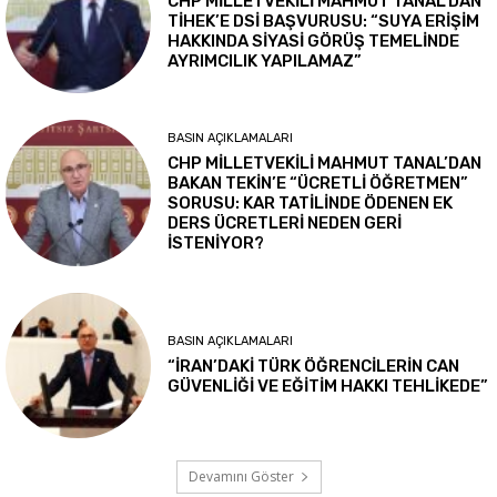
CHP MİLLETVEKİLİ MAHMUT TANAL’DAN
TİHEK’E DSİ BAŞVURUSU: “SUYA ERİŞİM
HAKKINDA SİYASİ GÖRÜŞ TEMELİNDE
AYRIMCILIK YAPILAMAZ”
BASIN AÇIKLAMALARI
CHP MİLLETVEKİLİ MAHMUT TANAL’DAN
BAKAN TEKİN’E “ÜCRETLİ ÖĞRETMEN”
SORUSU: KAR TATİLİNDE ÖDENEN EK
DERS ÜCRETLERİ NEDEN GERİ
İSTENİYOR?
BASIN AÇIKLAMALARI
“İRAN’DAKİ TÜRK ÖĞRENCİLERİN CAN
GÜVENLİĞİ VE EĞİTİM HAKKI TEHLİKEDE”
Devamını Göster