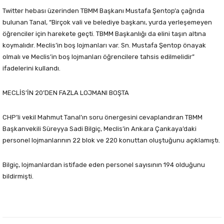
Twitter hebası üzerinden TBMM Başkanı Mustafa Şentop’a çağrıda
bulunan Tanal, “Birçok vali ve belediye başkanı, yurda yerleşemeyen
öğrenciler için harekete geçti. TBMM Başkanlığı da elini taşın altına
koymalıdır. Meclis’in boş lojmanları var. Sn. Mustafa Şentop önayak
olmalı ve Meclis’in boş lojmanları öğrencilere tahsis edilmelidir”
ifadelerini kullandı.
MECLİS’İN 20’DEN FAZLA LOJMANI BOŞTA
CHP’li vekil Mahmut Tanal’ın soru önergesini cevaplandıran TBMM
Başkanvekili Süreyya Sadi Bilgiç, Meclis’in Ankara Çankaya’daki
personel lojmanlarının 22 blok ve 220 konuttan oluştuğunu açıklamıştı.
Bilgiç, lojmanlardan istifade eden personel sayısının 194 olduğunu
bildirmişti.