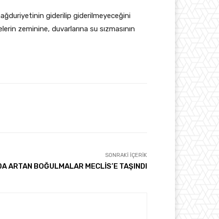
ğduriyetinin giderilip giderilmeyeceğini
relerin zeminine, duvarlarına su sızmasının
SONRAKI İÇERIK
DA ARTAN BOĞULMALAR MECLİS’E TAŞINDI