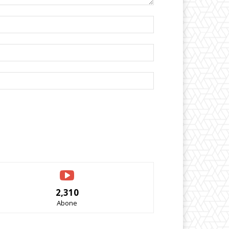
İsim:*
E-
Posta:*
Website:
2,310
Abone