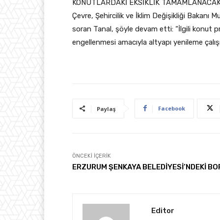
KONUTLARDAKİ EKSİKLİK TAMAMLANACAK
Çevre, Şehircilik ve İklim Değişikliği Bakanı
soran Tanal, şöyle devam etti: “İlgili konut 
engellenmesi amacıyla altyapı yenileme çalış
Facebook
Paylaş
ÖNCEKI İÇERIK
ERZURUM ŞENKAYA BELEDİYESİ’NDEKİ BO
Editor