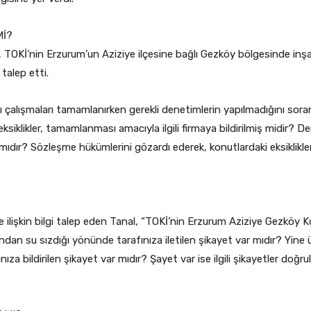
Mİ?
TOKİ’nin Erzurum’un Aziziye ilçesine bağlı Gezköy bölgesinde inşa 
 talep etti.
 çalışmaları tamamlanırken gerekli denetimlerin yapılmadığını sora
ili eksiklikler, tamamlanması amacıyla ilgili firmaya bildirilmiş midi
 mıdır? Sözleşme hükümlerini gözardı ederek, konutlardaki eksiklikl
tlere ilişkin bilgi talep eden Tanal, “TOKİ’nin Erzurum Aziziye Gezkö
ndan su sızdığı yönünde tarafınıza iletilen şikayet var mıdır? Yine 
ıza bildirilen şikayet var mıdır? Şayet var ise ilgili şikayetler doğr