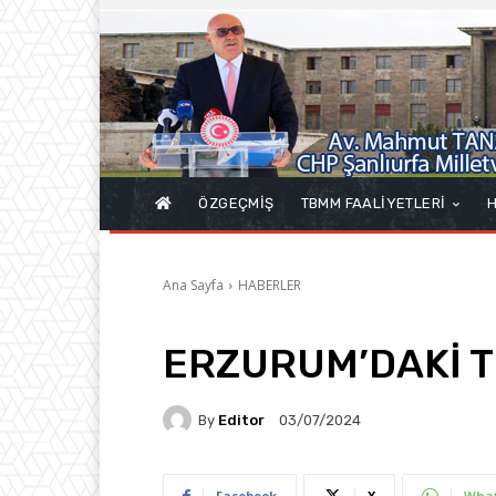
ÖZGEÇMİŞ
TBMM FAALİYETLERİ
H
Ana Sayfa
HABERLER
ERZURUM’DAKİ TO
By
Editor
03/07/2024
Facebook
X
Wha