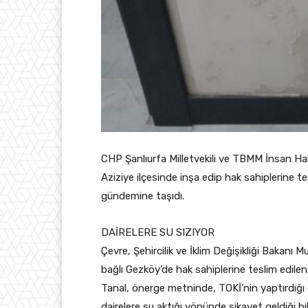
CHP Şanlıurfa Milletvekili ve TBMM İnsan Ha
Aziziye ilçesinde inşa edip hak sahiplerine te
gündemine taşıdı.
DAİRELERE SU SIZIYOR
Çevre, Şehircilik ve İklim Değişikliği Bakan
bağlı Gezköy’de hak sahiplerine teslim edilen T
Tanal, önerge metninde, TOKİ’nin yaptırdığı d
dairelere su aktığı yönünde şikayet geldiği bil