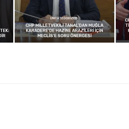
UNCATEGORIZED
C
CHP MİLLETVEKİLİ TANAL’DAN MUĞLA
T
TEK:
KARADERE’DE HAZİNE ARAZİLERİ İÇİN
DİR
MECLİS’E SORU ÖNERGESİ