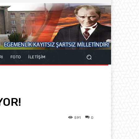
RI
FOTO
İLETİŞİM
YOR!
591
0