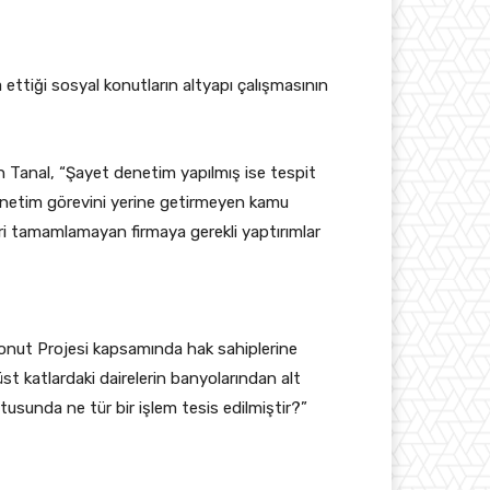
ettiği sosyal konutların altyapı çalışmasının
n Tanal, “Şayet denetim yapılmış ise tespit
r? Denetim görevini yerine getirmeyen kamu
eri tamamlamayan firmaya gerekli yaptırımlar
y Konut Projesi kapsamında hak sahiplerine
üst katlardaki dairelerin banyolarından alt
ultusunda ne tür bir işlem tesis edilmiştir?”