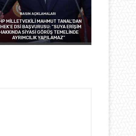
BASIN AÇIKLAMALARI
HP MİLLETVEKİLİ MAHMUT TANAL’DAN
İHEK’E DSİ BAŞVURUSU: “SUYA ERİŞİM
HAKKINDA SİYASİ GÖRÜŞ TEMELİNDE
AYRIMCILIK YAPILAMAZ”