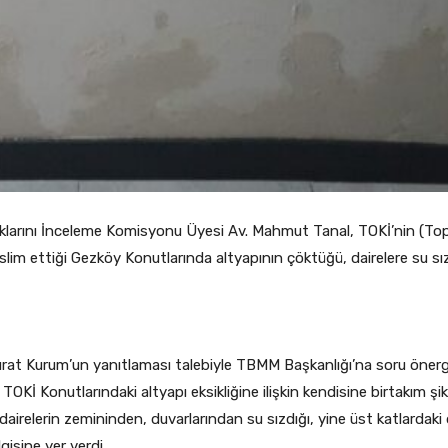
klarını İnceleme Komisyonu Üyesi Av. Mahmut Tanal, TOKİ’nin (Top
slim ettiği Gezköy Konutlarında altyapının çöktüğü, dairelere su sız
ı Murat Kurum’un yanıtlaması talebiyle TBMM Başkanlığı’na soru öner
OKİ Konutlarındaki altyapı eksikliğine ilişkin kendisine birtakım şikây
airelerin zemininden, duvarlarından su sızdığı, yine üst katlardaki 
gisine yer verdi.