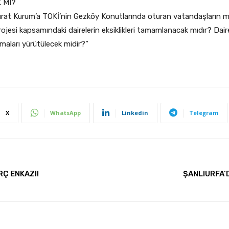
 MI?
 Murat Kurum’a TOKİ’nin Gezköy Konutlarında oturan vatandaşların ma
projesi kapsamındaki dairelerin eksiklikleri tamamlanacak mıdır? Dai
maları yürütülecek midir?”
X
WhatsApp
Linkedin
Telegram
RÇ ENKAZI!
ŞANLIURFA’