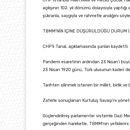
CHP İstanbul Milletvekili ve Meclis Çocuk H
açılışının 102. yıl dönümü dolayısıyla yaptı
şükranla, saygıyla ve rahmetle andığını söyle
TBMM’NİN İÇİNE DÜŞÜRÜLDÜĞÜ DURUM 
CHP’li Tanal, açıklamasında şunları kaydetti:
Pandemi esaretinin ardından 23 Nisan’ı büyü
23 Nisan 1920 günü, Türk ulusunun kaderi değ
Tarihten silinmek istenen bir millet, birlik v
Zaferle sonuçlanan Kurtuluş Savaşı’nı yönet
Güçlendirilmiş parlamenter sistemle Gazi Mecl
gerçeğinden hareketle, TBMM’nin yetkilerini i