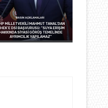
BASIN AÇIKLAMALARI
HP MİLLETVEKİLİ MAHMUT TANAL’DAN
İHEK’E DSİ BAŞVURUSU: “SUYA ERİŞİM
HAKKINDA SİYASİ GÖRÜŞ TEMELİNDE
AYRIMCILIK YAPILAMAZ”