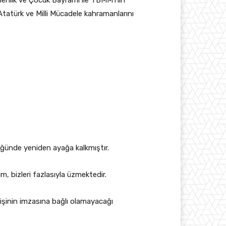
menlik ve Çocuk Bayramı ile TBMM’nin
Atatürk ve Milli Mücadele kahramanlarını
ülüğünde yeniden ayağa kalkmıştır.
 bizleri fazlasıyla üzmektedir.
kişinin imzasına bağlı olamayacağı