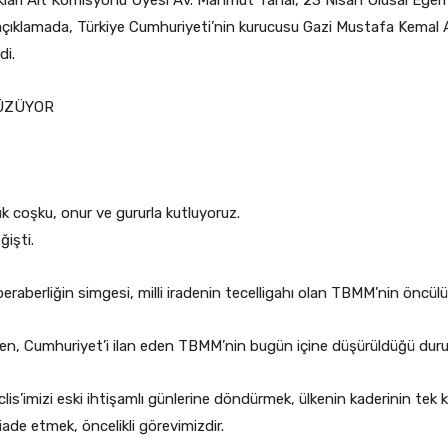
akları Alt Komisyonu Üyesi Av. Mahmut Tanal, 23 Nisan Ulusal Ege
ğı açıklamada, Türkiye Cumhuriyeti’nin kurucusu Gazi Mustafa Kemal 
di.
ÜZÜYOR
k coşku, onur ve gururla kutluyoruz.
işti.
e beraberliğin simgesi, milli iradenin tecelligahı olan TBMM’nin önc
en, Cumhuriyet’i ilan eden TBMM’nin bugün içine düşürüldüğü durum,
is’imizi eski ihtişamlı günlerine döndürmek, ülkenin kaderinin tek 
ade etmek, öncelikli görevimizdir.