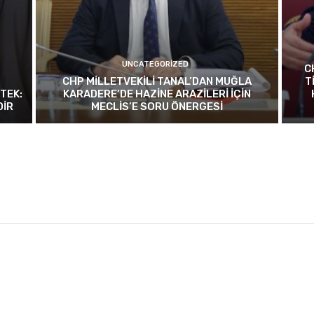
UNCATEGORIZED
C
CHP MİLLETVEKİLİ TANAL’DAN MUĞLA
T
TEK:
KARADERE’DE HAZİNE ARAZİLERİ İÇİN
DİR
MECLİS’E SORU ÖNERGESİ