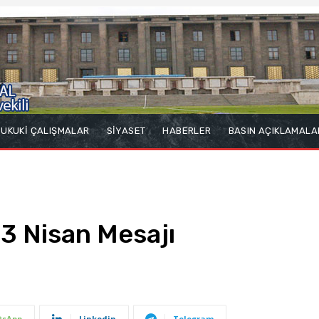
UKUKİ ÇALIŞMALAR
SİYASET
HABERLER
BASIN AÇIKLAMALA
23 Nisan Mesajı
tsApp
Linkedin
Telegram