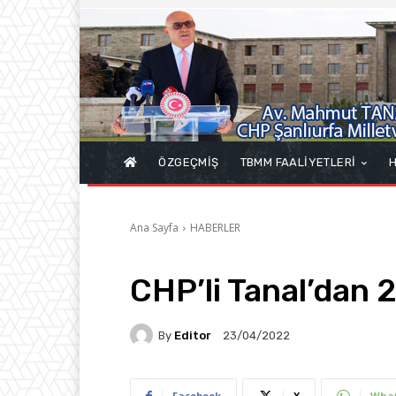
ÖZGEÇMİŞ
TBMM FAALİYETLERİ
H
Ana Sayfa
HABERLER
CHP’li Tanal’dan 
By
Editor
23/04/2022
Facebook
X
Wha