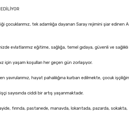
EDİLİYOR
i çocuklarımız, tek adamlığa dayanan Saray rejimini şiar edinen AKP
zde evlatlarımız eğitime, sağlığa, temel gıdaya, güvenli ve sağlıkl
z için yaşam koşulları her geçen gün zorlaşıyor.
en yavrularımız, hayat pahalılığına kurban edilmekte, çocuk işçiliği
işçi sayısında ciddi bir artış yaşanmaktadır.
anayide, fırında, pastanede, manavda, lokantada, pazarda, sokakta,