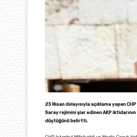
23 Nisan dolayısıyla açıklama yapan CHP 
Saray rejimini şiar edinen AKP iktidarını
düştüğünü belirtti.