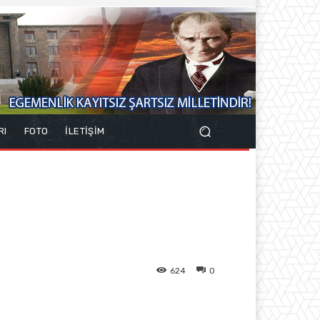
RI
FOTO
İLETİŞİM
624
0