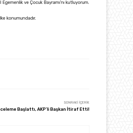
sal Egemenlik ve Çocuk Bayramı’nı kutluyorum.
ülke konumundadır.
SONRAKI İÇERIK
nceleme Başlattı, AKP’li Başkan İtiraf Etti!