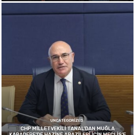
UNCATEGORIZED
CHP MİLLETVEKİLİ TANAL’DAN MUĞLA
KARADERE’DE HAZİNE ARAZİLERİ İÇİN MECLİS’E