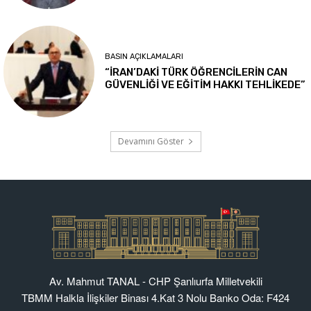
Av. Mahmut TANAL - CHP Şanlıurfa Milletvekili
TBMM Halkla İlişkiler Binası 4.Kat 3 Nolu Banko Oda: F424