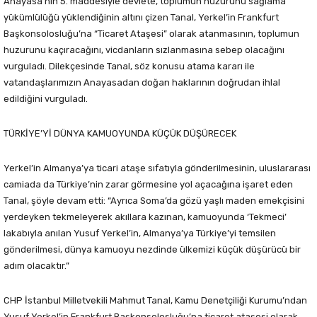
Anayasa’nın 5. maddesiyle devlete, toplumun huzurunu sağlama
yükümlülüğü yüklendiğinin altını çizen Tanal, Yerkel’in Frankfurt
Başkonsolosluğu’na “Ticaret Ataşesi” olarak atanmasının, toplumun
huzurunu kaçıracağını, vicdanların sızlanmasına sebep olacağını
vurguladı. Dilekçesinde Tanal, söz konusu atama kararı ile
vatandaşlarımızın Anayasadan doğan haklarının doğrudan ihlal
edildiğini vurguladı.
TÜRKİYE’Yİ DÜNYA KAMUOYUNDA KÜÇÜK DÜŞÜRECEK
Yerkel’in Almanya’ya ticari ataşe sıfatıyla gönderilmesinin, uluslararası
camiada da Türkiye’nin zarar görmesine yol açacağına işaret eden
Tanal, şöyle devam etti: “Ayrıca Soma’da gözü yaşlı maden emekçisini
yerdeyken tekmeleyerek akıllara kazınan, kamuoyunda ‘Tekmeci’
lakabıyla anılan Yusuf Yerkel’in, Almanya’ya Türkiye’yi temsilen
gönderilmesi, dünya kamuoyu nezdinde ülkemizi küçük düşürücü bir
adım olacaktır.”
CHP İstanbul Milletvekili Mahmut Tanal, Kamu Denetçiliği Kurumu’ndan
Yusuf Yerkel’in Frankfurt Başkonsolosluğu’na ticaret ataşesi olarak