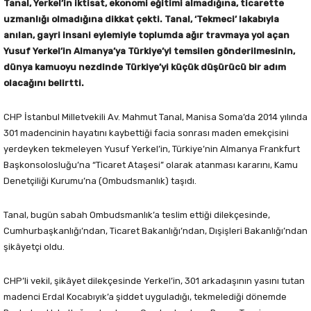
Tanal, Yerkel’in iktisat, ekonomi eğitimi almadığına, ticarette
uzmanlığı olmadığına dikkat çekti. Tanal, ‘Tekmeci’ lakabıyla
anılan, gayri insani eylemiyle toplumda ağır travmaya yol açan
Yusuf Yerkel’in Almanya’ya Türkiye’yi temsilen gönderilmesinin,
dünya kamuoyu nezdinde Türkiye’yi küçük düşürücü bir adım
olacağını belirtti.
CHP İstanbul Milletvekili Av. Mahmut Tanal, Manisa Soma’da 2014 yılında
301 madencinin hayatını kaybettiği facia sonrası maden emekçisini
yerdeyken tekmeleyen Yusuf Yerkel’in, Türkiye’nin Almanya Frankfurt
Başkonsolosluğu’na “Ticaret Ataşesi” olarak atanması kararını, Kamu
Denetçiliği Kurumu’na (Ombudsmanlık) taşıdı.
Tanal, bugün sabah Ombudsmanlık’a teslim ettiği dilekçesinde,
Cumhurbaşkanlığı’ndan, Ticaret Bakanlığı’ndan, Dışişleri Bakanlığı’ndan
şikâyetçi oldu.
CHP’li vekil, şikâyet dilekçesinde Yerkel’in, 301 arkadaşının yasını tutan
madenci Erdal Kocabıyık’a şiddet uyguladığı, tekmelediği dönemde