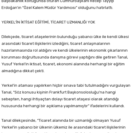
Başbakanlık koltuğunda oturan Cumhurbaşkanı Recep Tayyip
Erdoğan’ın “Özel Kalem Müdür Yardımcısı” olduğunu hatırlattı.
YERKEL’İN İKTİSAT EĞİTİMİ, TİCARET UZMANLIĞI YOK
Dilekçede, ticaret ataşelerinin bulunduğu yabancı ülke ile kendi ülkesi
arasındaki ticaret ilişkilerini izlediğini, ticaret anlaşmalarının
hazırlanmasında rol aldığını ve kendi ülkelerinin ekonomik çıkarlarının
korunması doğrultusunda danışma görevi yaptığını dile getiren Tanal,
Yusuf Yerkel’in iktisat, ticaret, ekonomi alanında herhangi bir eğitim
almadığına dikkat çekti.
Yerkel’in ataması yapılırken hiçbir sınava tabi tutulmadığını vurgulayan
Tanal, “Söz konusu kişinin Frankfurt Başkonsolosluğu’na hangi
sebepten, hangi ihtiyaçtan dolayı ticaret ataşesi olarak atandığı
hususunda herhangi bir açıklama yapılmamıştır” ifadelerini kullandı.
Tanal dilekçesinde, “Ticaret alanında bir uzmanlığı olmayan Yusuf
Yerkel’in yabancı bir ülkenin ülkemiz ile arasındaki ticaret ilişkilerinin