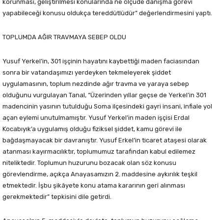
korunması, geliştirilmesi konularında ne ölçüde danışma görevi
yapabileceği konusu oldukça tereddütlüdür” değerlendirmesini yaptı.
TOPLUMDA AĞIR TRAVMAYA SEBEP OLDU
Yusuf Yerkel’in, 301 işçinin hayatını kaybettiği maden faciasından
sonra bir vatandaşımızı yerdeyken tekmeleyerek şiddet
uygulamasının, toplum nezdinde ağır travma ve yaraya sebep
olduğunu vurgulayan Tanal, “Üzerinden yıllar geçse de Yerkel’in 301
madencinin yasının tutulduğu Soma ilçesindeki gayri insani, infiale yol
açan eylemi unutulmamıştır. Yusuf Yerkel’in maden işçisi Erdal
Kocabıyık’a uygulamış olduğu fiziksel şiddet, kamu görevi ile
bağdaşmayacak bir davranıştır. Yusuf Erkel’in ticaret ataşesi olarak
atanması kayırmacılıktır, toplumumuz tarafından kabul edilemez
niteliktedir. Toplumun huzurunu bozacak olan söz konusu
görevlendirme, açıkça Anayasamızın 2. maddesine aykırılık teşkil
etmektedir. İşbu şikâyete konu atama kararının geri alınması
gerekmektedir” tepkisini dile getirdi.