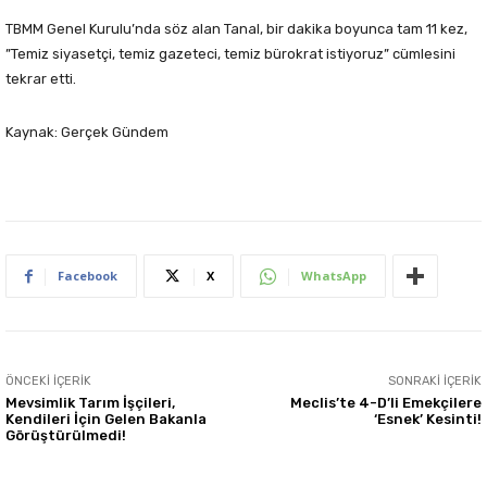
TBMM Genel Kurulu’nda söz alan Tanal, bir dakika boyunca tam 11 kez,
”Temiz siyasetçi, temiz gazeteci, temiz bürokrat istiyoruz” cümlesini
tekrar etti.
Kaynak: Gerçek Gündem
Facebook
X
WhatsApp
ÖNCEKI İÇERIK
SONRAKI İÇERIK
Mevsimlik Tarım İşçileri,
Meclis’te 4-D’li Emekçilere
Kendileri İçin Gelen Bakanla
‘Esnek’ Kesinti!
Görüştürülmedi!