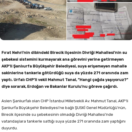
Fırat Nehri’nin dibindeki Birecik ilçesinin Divriği Mahallesi’nin su
şebekesi sistemini kurmayarak ana görevini yerine getirmeyen
AKP’li Şanlıurfa Büyükşehir Belediyesi, suya erişemeyen mahalle
sakinlerine tankerle götürdüğü suya da yüzde 271 oranında zam
yaptı. Urfalı CHP’li vekil Mahmut Tanal, “Hangi çağda yaşıyoruz?”
diye sorarak, Erdoğan ve Bakanlar Kurulu’nu göreve çağırdı.
Aslen Şanlıurfalı olan CHP İstanbul Milletvekili Av. Mahmut Tanal, AKP’li
Şanlıurfa Büyükşehir Belediyesi’ne bağlı ŞUSKİ Genel Müdürlüğü’nün,
Birecik ilçesinde su şebekesinin olmadığı Divriği Mahallesi’nde
vatandaşlara tankerle sattığı suya yüzde 271 oranında zam yaptığını
duyurdu.