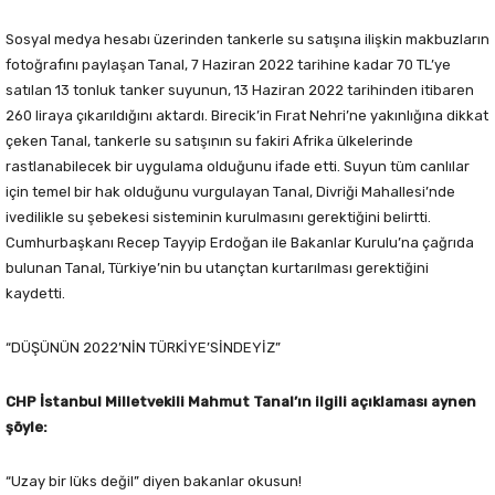
Sosyal medya hesabı üzerinden tankerle su satışına ilişkin makbuzların
fotoğrafını paylaşan Tanal, 7 Haziran 2022 tarihine kadar 70 TL’ye
satılan 13 tonluk tanker suyunun, 13 Haziran 2022 tarihinden itibaren
260 liraya çıkarıldığını aktardı. Birecik’in Fırat Nehri’ne yakınlığına dikkat
çeken Tanal, tankerle su satışının su fakiri Afrika ülkelerinde
rastlanabilecek bir uygulama olduğunu ifade etti. Suyun tüm canlılar
için temel bir hak olduğunu vurgulayan Tanal, Divriği Mahallesi’nde
ivedilikle su şebekesi sisteminin kurulmasını gerektiğini belirtti.
Cumhurbaşkanı Recep Tayyip Erdoğan ile Bakanlar Kurulu’na çağrıda
bulunan Tanal, Türkiye’nin bu utançtan kurtarılması gerektiğini
kaydetti.
“DÜŞÜNÜN 2022’NİN TÜRKİYE’SİNDEYİZ”
CHP İstanbul Milletvekili Mahmut Tanal’ın ilgili açıklaması aynen
şöyle:
“Uzay bir lüks değil” diyen bakanlar okusun!