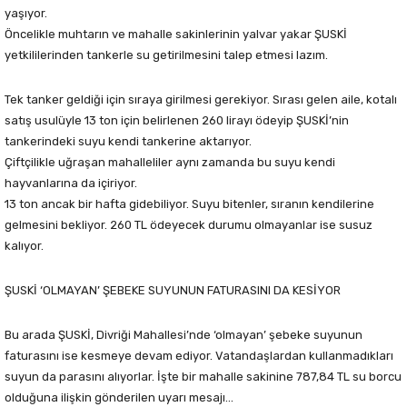
yaşıyor.
Öncelikle muhtarın ve mahalle sakinlerinin yalvar yakar ŞUSKİ
yetkililerinden tankerle su getirilmesini talep etmesi lazım.
Tek tanker geldiği için sıraya girilmesi gerekiyor. Sırası gelen aile, kotalı
satış usulüyle 13 ton için belirlenen 260 lirayı ödeyip ŞUSKİ’nin
tankerindeki suyu kendi tankerine aktarıyor.
Çiftçilikle uğraşan mahalleliler aynı zamanda bu suyu kendi
hayvanlarına da içiriyor.
13 ton ancak bir hafta gidebiliyor. Suyu bitenler, sıranın kendilerine
gelmesini bekliyor. 260 TL ödeyecek durumu olmayanlar ise susuz
kalıyor.
ŞUSKİ ‘OLMAYAN’ ŞEBEKE SUYUNUN FATURASINI DA KESİYOR
Bu arada ŞUSKİ, Divriği Mahallesi’nde ‘olmayan’ şebeke suyunun
faturasını ise kesmeye devam ediyor. Vatandaşlardan kullanmadıkları
suyun da parasını alıyorlar. İşte bir mahalle sakinine 787,84 TL su borcu
olduğuna ilişkin gönderilen uyarı mesajı…