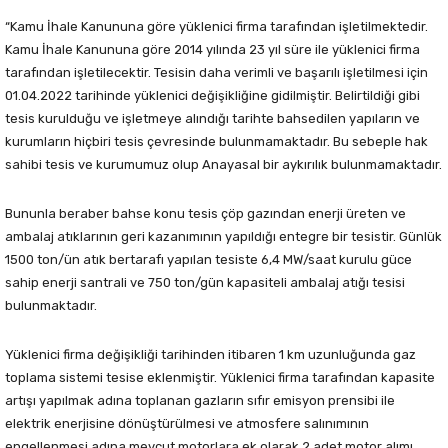
“Kamu İhale Kanununa göre yüklenici firma tarafından işletilmektedir.
Kamu İhale Kanununa göre 2014 yılında 23 yıl süre ile yüklenici firma
tarafından işletilecektir. Tesisin daha verimli ve başarılı işletilmesi için
01.04.2022 tarihinde yüklenici değişikliğine gidilmiştir. Belirtildiği gibi
tesis kurulduğu ve işletmeye alındığı tarihte bahsedilen yapıların ve
kurumların hiçbiri tesis çevresinde bulunmamaktadır. Bu sebeple hak
sahibi tesis ve kurumumuz olup Anayasal bir aykırılık bulunmamaktadır.
Bununla beraber bahse konu tesis çöp gazından enerji üreten ve
ambalaj atıklarının geri kazanımının yapıldığı entegre bir tesistir. Günlük
1500 ton/ün atık bertarafı yapılan tesiste 6,4 MW/saat kurulu güce
sahip enerji santrali ve 750 ton/gün kapasiteli ambalaj atığı tesisi
bulunmaktadır.
Yüklenici firma değişikliği tarihinden itibaren 1 km uzunluğunda gaz
toplama sistemi tesise eklenmiştir. Yüklenici firma tarafından kapasite
artışı yapılmak adına toplanan gazların sıfır emisyon prensibi ile
elektrik enerjisine dönüştürülmesi ve atmosfere salınımının
engellenmesi adına mevcut motorlara ek olarak 2 adet motor alımı