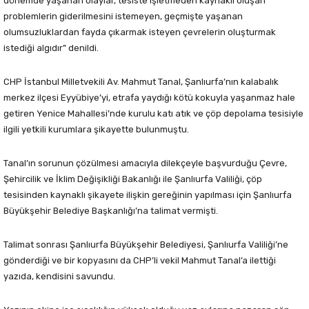
dönemde yaşanan olaylar, tesiste işletmeden kaynaklı oluşan
problemlerin giderilmesini istemeyen, geçmişte yaşanan
olumsuzluklardan fayda çıkarmak isteyen çevrelerin oluşturmak
istediği algıdır” denildi.
CHP İstanbul Milletvekili Av. Mahmut Tanal, Şanlıurfa’nın kalabalık
merkez ilçesi Eyyübiye’yi, etrafa yaydığı kötü kokuyla yaşanmaz hale
getiren Yenice Mahallesi’nde kurulu katı atık ve çöp depolama tesisiyle
ilgili yetkili kurumlara şikayette bulunmuştu.
Tanal’ın sorunun çözülmesi amacıyla dilekçeyle başvurduğu Çevre,
Şehircilik ve İklim Değişikliği Bakanlığı ile Şanlıurfa Valiliği, çöp
tesisinden kaynaklı şikayete ilişkin gereğinin yapılması için Şanlıurfa
Büyükşehir Belediye Başkanlığı’na talimat vermişti.
Talimat sonrası Şanlıurfa Büyükşehir Belediyesi, Şanlıurfa Valiliği’ne
gönderdiği ve bir kopyasını da CHP’li vekil Mahmut Tanal’a ilettiği
yazıda, kendisini savundu.