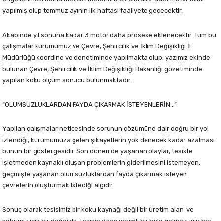
yapılmış olup temmuz ayının ilk haftası faaliyete geçecektir.
Akabinde yıl sonuna kadar 3 motor daha prosese eklenecektir. Tüm bu
çalışmalar kurumumuz ve Çevre, Şehircilik ve İklim Değişikliği İl
Müdürlüğü koordine ve denetiminde yapılmakta olup, yazımız ekinde
bulunan Çevre, Şehircilik ve İklim Değişikliği Bakanlığı gözetiminde
yapılan koku ölçüm sonucu bulunmaktadır.
“OLUMSUZLUKLARDAN FAYDA ÇIKARMAK İSTEYENLERİN…”
Yapılan çalışmalar neticesinde sorunun çözümüne dair doğru bir yol
izlendiği, kurumumuza gelen şikayetlerin yok denecek kadar azalması
bunun bir göstergesidir. Son dönemde yaşanan olaylar, tesiste
işletmeden kaynaklı oluşan problemlerin giderilmesini istemeyen,
geçmişte yaşanan olumsuzluklardan fayda çıkarmak isteyen
çevrelerin oluşturmak istediği algıdır.
Sonuç olarak tesisimiz bir koku kaynağı değil bir üretim alanı ve
şehrimiz için bir değerdir. Tesisin daha verimli bir hale gelmesi için her