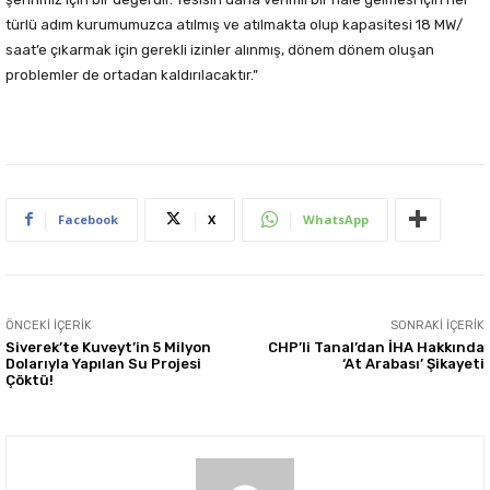
türlü adım kurumumuzca atılmış ve atılmakta olup kapasitesi 18 MW/
saat’e çıkarmak için gerekli izinler alınmış, dönem dönem oluşan
problemler de ortadan kaldırılacaktır.”
Facebook
X
WhatsApp
ÖNCEKI İÇERIK
SONRAKI İÇERIK
Siverek’te Kuveyt’in 5 Milyon
CHP’li Tanal’dan İHA Hakkında
Dolarıyla Yapılan Su Projesi
‘At Arabası’ Şikayeti
Çöktü!