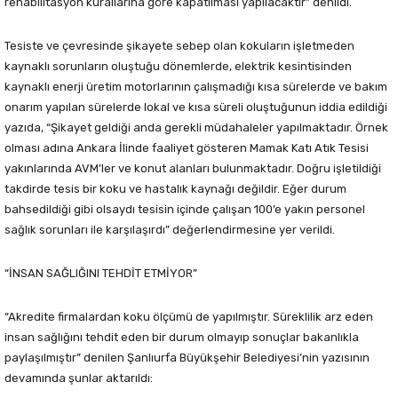
rehabilitasyon kurallarına göre kapatılması yapılacaktır” denildi.
Tesiste ve çevresinde şikayete sebep olan kokuların işletmeden
kaynaklı sorunların oluştuğu dönemlerde, elektrik kesintisinden
kaynaklı enerji üretim motorlarının çalışmadığı kısa sürelerde ve bakım
onarım yapılan sürelerde lokal ve kısa süreli oluştuğunun iddia edildiği
yazıda, “Şikayet geldiği anda gerekli müdahaleler yapılmaktadır. Örnek
olması adına Ankara İlinde faaliyet gösteren Mamak Katı Atık Tesisi
yakınlarında AVM’ler ve konut alanları bulunmaktadır. Doğru işletildiği
takdirde tesis bir koku ve hastalık kaynağı değildir. Eğer durum
bahsedildiği gibi olsaydı tesisin içinde çalışan 100’e yakın personel
sağlık sorunları ile karşılaşırdı” değerlendirmesine yer verildi.
“İNSAN SAĞLIĞINI TEHDİT ETMİYOR”
“Akredite firmalardan koku ölçümü de yapılmıştır. Süreklilik arz eden
insan sağlığını tehdit eden bir durum olmayıp sonuçlar bakanlıkla
paylaşılmıştır” denilen Şanlıurfa Büyükşehir Belediyesi’nin yazısının
devamında şunlar aktarıldı: