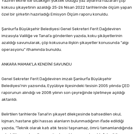
Yazının ekine ise sıcaklığın yüksek olduğu yaz aylarına nazaran çöp
kokusu şikayetinin azaldığı 25-26 Nisan 2022 tarihlerinde ölçüm yapan
özel bir şirketin hazırladığı Emisyon Ölçüm raporu konuldu.
Şanlıurfa Büyükşehir Belediyesi Genel Sekreteri Ferit Dağdeviren
imzasıyla Valiliğe ve Tanal’a gönderilen yazıda, koku şikâyetlerinin
azaldığı savunularak, çöp kokusuna ilişkin şikayetler konusunda “algı
operasyonu” ithamında bunuldu.
ANKARA MAMAK’LA KENDİNİ SAVUNDU
Genel Sekreter Ferit Dağdeviren imzalı Şanlıurfa Büyükşehir
Belediyesi’nin yazısında, Eyyübiye ilçesindeki tesisin 2005 yılında ÇED
raporunun alındığı ve 2008 yılının son çeyreğinde işletmeye açıldığı
aktarıldı.
Belirtilen tarihlerde Tanal’ın şikayet dilekçesinde bahsedilen okul,
lojman, hastane gibi hassas alanların bulunmadığının ifade edildiği
yazıda, “Teknik olarak katı atık tesisi taşınamaz, ömrü tamamlandığında