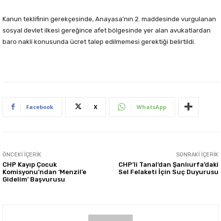
Kanun teklifinin gerekçesinde, Anayasa’nın 2. maddesinde vurgulanan
sosyal devlet ilkesi gereğince afet bölgesinde yer alan avukatlardan
baro nakli konusunda ücret talep edilmemesi gerektiği belirtildi.
Facebook
X
WhatsApp
ÖNCEKI İÇERIK
SONRAKI İÇERIK
CHP Kayıp Çocuk
CHP’li Tanal’dan Şanlıurfa’daki
Komisyonu’ndan ‘Menzil’e
Sel Felaketi İçin Suç Duyurusu
Gidelim’ Başvurusu