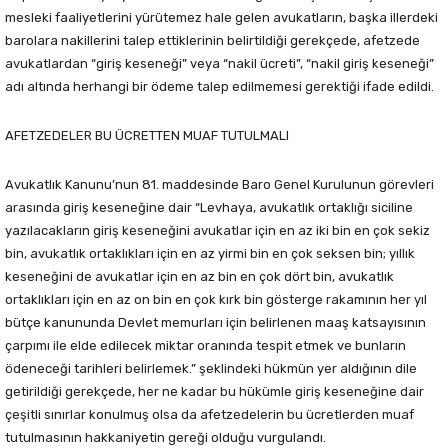
mesleki faaliyetlerini yürütemez hale gelen avukatların, başka illerdeki
barolara nakillerini talep ettiklerinin belirtildiği gerekçede, afetzede
avukatlardan “giriş keseneği” veya “nakil ücreti”, “nakil giriş keseneği”
adı altında herhangi bir ödeme talep edilmemesi gerektiği ifade edildi.
AFETZEDELER BU ÜCRETTEN MUAF TUTULMALI
Avukatlık Kanunu’nun 81. maddesinde Baro Genel Kurulunun görevleri
arasında giriş keseneğine dair “Levhaya, avukatlık ortaklığı siciline
yazılacakların giriş keseneğini avukatlar için en az iki bin en çok sekiz
bin, avukatlık ortaklıkları için en az yirmi bin en çok seksen bin; yıllık
keseneğini de avukatlar için en az bin en çok dört bin, avukatlık
ortaklıkları için en az on bin en çok kırk bin gösterge rakamının her yıl
bütçe kanununda Devlet memurları için belirlenen maaş katsayısının
çarpımı ile elde edilecek miktar oranında tespit etmek ve bunların
ödeneceği tarihleri belirlemek.” şeklindeki hükmün yer aldığının dile
getirildiği gerekçede, her ne kadar bu hükümle giriş keseneğine dair
çeşitli sınırlar konulmuş olsa da afetzedelerin bu ücretlerden muaf
tutulmasının hakkaniyetin gereği olduğu vurgulandı.