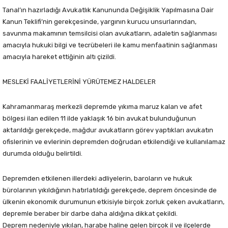
Tanal’ın hazırladığı Avukatlık Kanununda Değişiklik Yapılmasına Dair
Kanun Teklifi’nin gerekçesinde, yargının kurucu unsurlarından,
savunma makamının temsilcisi olan avukatların, adaletin sağlanması
amacıyla hukuki bilgi ve tecrübeleri ile kamu menfaatinin sağlanması
amacıyla hareket ettiğinin altı çizildi.
MESLEKİ FAALİYETLERİNİ YÜRÜTEMEZ HALDELER
Kahramanmaraş merkezli depremde yıkıma maruz kalan ve afet
bölgesi ilan edilen 11 ilde yaklaşık 16 bin avukat bulunduğunun
aktarıldığı gerekçede, mağdur avukatların görev yaptıkları avukatın
ofislerinin ve evlerinin depremden doğrudan etkilendiği ve kullanılamaz
durumda olduğu belirtildi.
Depremden etkilenen illerdeki adliyelerin, baroların ve hukuk
bürolarının yıkıldığının hatırlatıldığı gerekçede, deprem öncesinde de
ülkenin ekonomik durumunun etkisiyle birçok zorluk çeken avukatların,
depremle beraber bir darbe daha aldığına dikkat çekildi.
Deprem nedeniyle yıkılan, harabe haline gelen birçok il ve ilçelerde